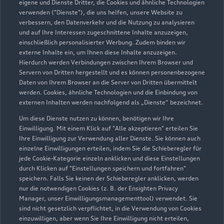
eigene und Dienste Dritter, die Cookies und ähnliche Technologien
Servicepartner
e-tron
verwenden ("Dienste"), die uns helfen, unsere Website zu
verbessern, den Datenverkehr und die Nutzung zu analysieren
und auf Ihre Interessen zugeschnittene Inhalte anzuzeigen,
einschließlich personalisierter Werbung. Zudem binden wir
externe Inhalte ein, um Ihnen diese Inhalte anzuzeigen.
Hierdurch werden Verbindungen zwischen Ihrem Browser und
Servern von Dritten hergestellt und es können personenbezogene
Daten von Ihrem Browser an die Server von Dritten übermittelt
werden. Cookies, ähnliche Technologien und die Einbindung von
externen Inhalten werden nachfolgend als „Dienste“ bezeichnet.
Um diese Dienste nutzen zu können, benötigen wir Ihre
Einwilligung. Mit einem Klick auf "Alle akzeptieren" erteilen Sie
Ihre Einwilligung zur Verwendung aller Dienste. Sie können auch
einzelne Einwilligungen erteilen, indem Sie die Schieberegler für
Reichenhaller Straße 53
jede Cookie-Kategorie einzeln anklicken und diese Einstellungen
durch Klicken auf "Einstellungen speichern und fortfahren"
83395 Freilassing
speichern. Falls Sie keinen der Schieberegler anklicken, werden
nur die notwendigen Cookies (z. B. der Ensighten Privacy
08654 66030
Manager, unser Einwilligungsmanagementtool) verwendet. Sie
sind nicht gesetzlich verpflichtet, in die Verwendung von Cookies
einzuwilligen, aber wenn Sie Ihre Einwilligung nicht erteilen,
michael.heiss@marx-freilassing.de