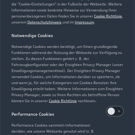
die "Cookie-Einstellungen" in der Fußzeile der Webseite. Weitere
08654 66030
Informationen sowie konkrete Hinweise zur Verwendung Ihrer
personenbezogenen Daten finden Sie in unserer
Cookie Richtlinie
,
michael.heiss@marx-freilassing.de
unserem
Datenschutzhinweis
und im
Impressum
.
Notwendige Cookies
Kontaktdaten herunterladen
Notwendige Cookies werden benötigt, um Ihnen grundlegende
Funktionen während der Nutzung der Webseite zur Verfügung zu
stellen. Zu diesen Funktionen gehört z. B. der
Fahrzeugkonfigurator oder der Ensighten Privacy Manager (unser
Einwilligungsmanagementtool). Der Ensighten Privacy Manager
Zurück nach oben
verwendet Cookies, um Informationen darüber zu speichern, ob
und wenn ja, für welche Kategorien von Cookies Benutzer ihre
Einwilligung erteilt haben. Weitere Informationen zum Ensighten
Modelle
Privacy Manager, sowie zu Ihren Rechten als betroffene Person
können Sie in unserer
Cookie Richtlinie
nachlesen.
Kaufen & leasen
Alle Modelle
Performance Cookies
Modelle vergleichen
Service & Zubehör
Performance Cookies sammeln Informationen
Neuwagensuche
darüber, wie unsere Webseite genutzt wird (z. B.
Elektromodelle