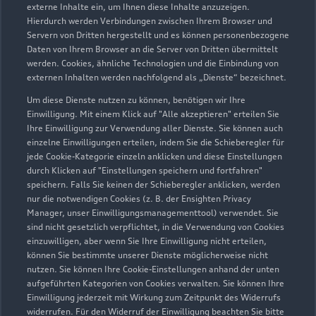
Otto Marx GmbH
externe Inhalte ein, um Ihnen diese Inhalte anzuzeigen.
Hierdurch werden Verbindungen zwischen Ihrem Browser und
Freilassing Süd
Servern von Dritten hergestellt und es können personenbezogene
Daten von Ihrem Browser an die Server von Dritten übermittelt
Servicepartner
e-tron
werden. Cookies, ähnliche Technologien und die Einbindung von
externen Inhalten werden nachfolgend als „Dienste“ bezeichnet.
Um diese Dienste nutzen zu können, benötigen wir Ihre
Einwilligung. Mit einem Klick auf "Alle akzeptieren" erteilen Sie
Ihre Einwilligung zur Verwendung aller Dienste. Sie können auch
einzelne Einwilligungen erteilen, indem Sie die Schieberegler für
jede Cookie-Kategorie einzeln anklicken und diese Einstellungen
durch Klicken auf "Einstellungen speichern und fortfahren"
speichern. Falls Sie keinen der Schieberegler anklicken, werden
nur die notwendigen Cookies (z. B. der Ensighten Privacy
Manager, unser Einwilligungsmanagementtool) verwendet. Sie
sind nicht gesetzlich verpflichtet, in die Verwendung von Cookies
einzuwilligen, aber wenn Sie Ihre Einwilligung nicht erteilen,
können Sie bestimmte unserer Dienste möglicherweise nicht
nutzen. Sie können Ihre Cookie-Einstellungen anhand der unten
Reichenhaller Straße 53
aufgeführten Kategorien von Cookies verwalten. Sie können Ihre
83395 Freilassing
Einwilligung jederzeit mit Wirkung zum Zeitpunkt des Widerrufs
widerrufen. Für den Widerruf der Einwilligung beachten Sie bitte