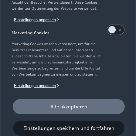
Anzahl der Besuche, Verweildauer). Diese Cookies
Gebrauchtwagensuche
Support
werden zur Optimierung der Webseite verwendet.
Saisonale Angebote
Plug-in-Hybride
Gebrauchtwagen
Einstellungen anpassen
Audi Services
Über Audi
Kundenservice
Finanzierung
Marketing Cookies
Garantie
Händlersuche
Aktionen & Angebote
Unternehmen
Marketing Cookies werden verwendet, um für die
Audi digital services
Benutzer relevantere und auf deren Interessen
Audi Code
Geschäftskunden
Karriere
zugeschnittene Inhalte anzubieten. Sie werden auch
myAudi
verwendet, um die Erscheinungshäufigkeit einer
Häufige Fragen (FAQ)
Investor Relations
Werbeanzeige zu begrenzen und um die Effektivität
© 2026 AUDI AG. Alle Rechte vorbehalten
von Werbekampagnen zu messen und zu steuern.
Audi Online Beratung
Presse & Media Center
Impressum
Rechtliches
Hinweisgebersystem
Einstellungen anpassen
Online-Terminvereinbarung
Datenschutz
Datenschutzinformation
Cookie-Einstellungen
Servicekontakt
Cookie-Richtlinie
Barrierefreiheit
Audi erleben
Alle akzeptieren
Digital Services Act
EU Data Act
Bordbuch & Bedienungsanleitungen
Newsletter
Verträge kündigen
Einstellungen speichern und fortfahren